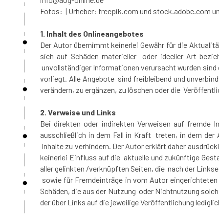
Fotos: | Urheber:
freepik.com und
stock.adobe.com u
1. Inhalt des Onlineangebotes
Der Autor übernimmt keinerlei Gewähr für die Aktualitä
sich auf Schäden materieller oder ideeller Art bez
unvollständiger Informationen verursacht wurden sind 
vorliegt. Alle Angebote sind freibleibend und unverbi
verändern, zu ergänzen, zu löschen oder die Veröffentli
2. Verweise und Links
Bei direkten oder indirekten Verweisen auf fremde I
ausschließlich in dem Fall in Kraft treten, in dem de
Inhalte zu verhindern. Der Autor erklärt daher ausdrück
keinerlei Einfluss auf die aktuelle und zukünftige Gest
aller gelinkten /verknüpften Seiten, die nach der Links
sowie für Fremdeinträge in vom Autor eingerichteten G
Schäden, die aus der Nutzung oder Nichtnutzung solcher
der über Links auf die jeweilige Veröffentlichung ledigli