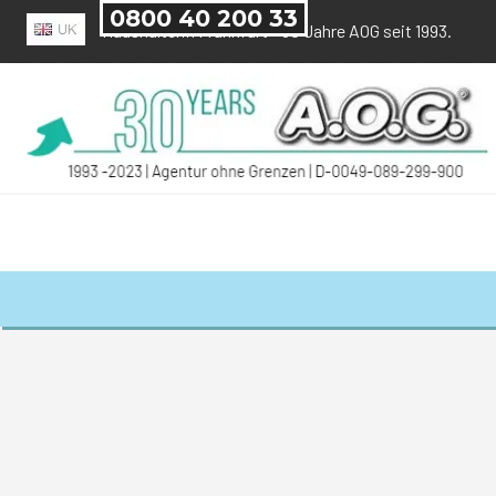
Direkt zum Seiteninhalt
0800 40 200 33
Haushälterin Frankfurt
-
30 Jahre AOG
seit 1993.