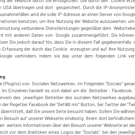
ng der Website durch Sie ermöglichen. Die durch den Cookie erze
en USA übertragen und dort gespeichert. Durch die IP-Anonymisier
usnahmefällen wird die volle IP-Adresse an einen Server von Googl
ormationen benutzen, um Ihre Nutzung der Website auszuwerten, u
netnutzung verbundene Dienstleistungen gegenüber dem Websitebet
cht mit anderen Daten von Google zusammengeführt. Sie können
isen Sie jedoch darauf hin, dass Sie in diesem Fall gegebenenfalls
 Erfassung der durch das Cookie erzeugten und auf Ihre Nutzung 
oogle verhindern, indem sie das unter dem folgenden Link verf
ung
 (Plugins) von Socialen Netzwerken, im Folgenden “Socials” genan
. Im Einzelnen handelt es sich dabei um die Betreiber : Facebook,
Servern des jeweiligen Betreiber des sozialen Netzwerkes augebau
 der Regel bei Facebook der “Gefällt mir” Button, bei Twitter der “Tw
 übermittelt, daß Sie unsere Seite besucht haben. Sofern Sie währ
ren Besuch auf unserer Webseite eindeutig Ihrem dort befindliche
erden weitere Informationen über den Besuch unserer Webseite an d
sich vor dem Anklicken eines Logos der “Socials” bei den jeweili