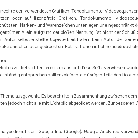
eberrechte der verwendeten Grafiken, Tondokumente, Videosequenzen 
n oder auf lizenzfreie Grafiken, Tondokumente, Videoseque
eschützten Marken- und Warenzeichen unterliegen uneingeschränkt 
gentümer. Allein aufgrund der bloßen Nennung ist nicht der Schluß
 Autor selbst erstellte Objekte bleibt allein beim Autor der Seite
ektronischen oder gedruckten Publikationen ist ohne ausdrücklich
ses
gebotes zu betrachten, von dem aus auf diese Seite verwiesen wurde
ollständig entsprechen sollten, bleiben die übrigen Teile des Dokumen
um Thema ausgewählt. Es besteht kein Zusammenhang zwischen dem T
n jedoch nicht alle mit Lichtbild abgebildet werden. Zur besseren
nalysedienst der Google Inc. (Google). Google Analytics verwen