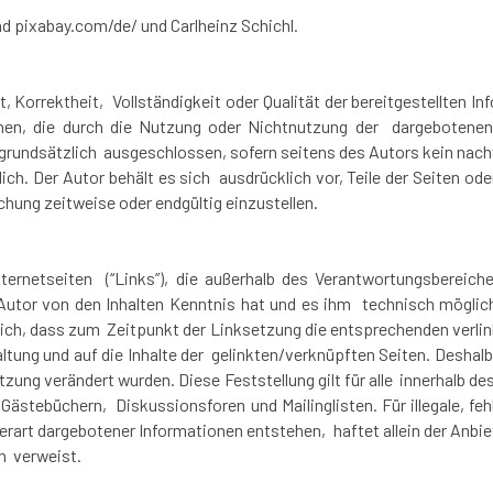
nd
pixabay.com/de/ und Carlheinz Schichl.
t, Korrektheit, Vollständigkeit oder Qualität der bereitgestellten
iehen, die durch die Nutzung oder Nichtnutzung der dargebotenen
grundsätzlich ausgeschlossen, sofern seitens des Autors kein nach
ndlich. Der Autor behält es sich ausdrücklich vor, Teile der Seite
chung zeitweise oder endgültig einzustellen.
nternetseiten (“Links”), die außerhalb des Verantwortungsbereic
r Autor von den Inhalten Kenntnis hat und es ihm technisch möglic
lich, dass zum Zeitpunkt der Linksetzung die entsprechenden verlink
altung und auf die Inhalte der gelinkten/verknüpften Seiten. Deshalb 
etzung verändert wurden. Diese Feststellung gilt für alle innerhalb
ästebüchern, Diskussionsforen und Mailinglisten. Für illegale, feh
art dargebotener Informationen entstehen, haftet allein der Anbiet
ch verweist.